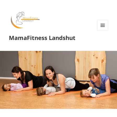
MENÜ
MamaFitness Landshut
UND
WIDGETS